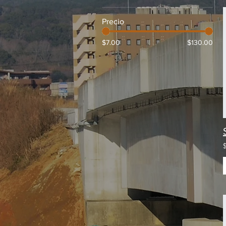
Precio
$7.00
$130.00