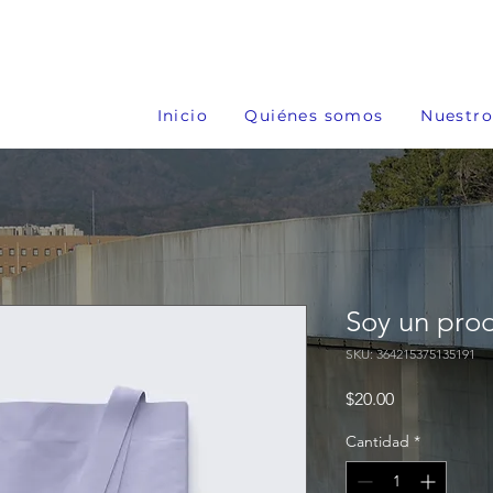
Inicio
Quiénes somos
Nuestro
Soy un pro
SKU: 364215375135191
Precio
$20.00
Cantidad
*