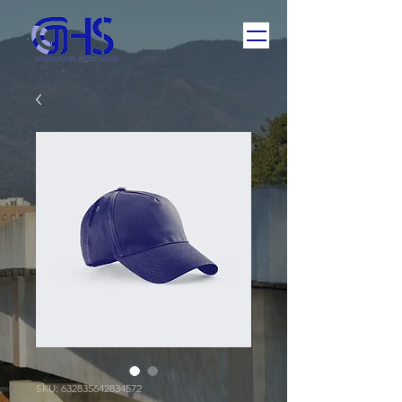
SKU: 632835642834572