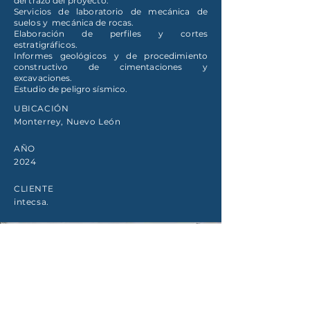
del trazo del proyecto.
Servicios de laboratorio de mecánica de
suelos y mecánica de rocas.
Elaboración de perfiles y cortes
estratigráficos.
Informes geológicos y de procedimiento
constructivo de cimentaciones y
excavaciones.
Estudio de peligro sísmico.
UBICACIÓN
Monterrey, Nuevo León
AÑO
2024
CLIENTE
intecsa.